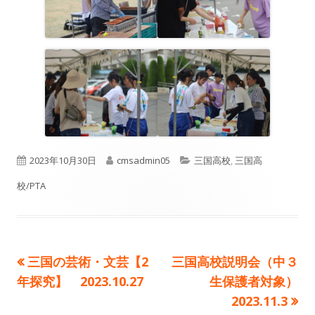
公
作
カ
2023年10月30日
cmsadmin05
三国高校
,
三国高
開
成
テ
校/PTA
日
者
ゴ
リ
前
次
三国の芸術・文芸【2
三国高校説明会（中３
投
ー
の
の
年探究】 2023.10.27
生保護者対象）
稿
記
記
2023.11.3