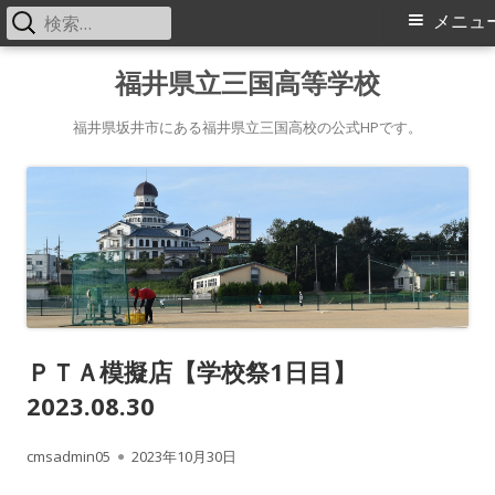
検
メ
メニュ
索:
イ
コ
福井県立三国高等学校
ン
ン
テ
福井県坂井市にある福井県立三国高校の公式HPです。
メ
ン
ツ
ニ
へ
ス
ュ
キ
ー
ッ
プ
ＰＴＡ模擬店【学校祭1日目】
2023.08.30
作
公
cmsadmin05
2023年10月30日
成
開