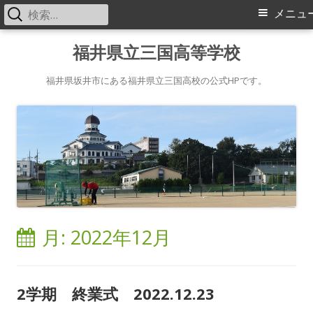
検
メ
メニュ
索:
イ
コ
福井県立三国高等学校
ン
ン
テ
福井県坂井市にある福井県立三国高校の公式HPです。
メ
ン
ツ
ニ
へ
ス
ュ
キ
ー
ッ
プ
月:
2022年12月
2学期 終業式 2022.12.23