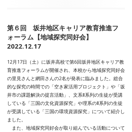
開
テ
日
ゴ
第６回 坂井地区キャリア教育推進フ
リ
ォーラム【地域探究同好会】
ー
2022.12.17
12月17日（土）に坂井高校で第6回坂井地区キャリア教
育推進フォーラムが開催され、本校から地域探究同好会
の里見さんと網田さんの2名が発表に臨みました。総合
的な探究の時間での「空き家活用プロジェクト」や「坂
井市の課題解決の提言活動」、文系Ⅱ系列の生徒が受講
している「三国の文化資源探究」や理系のⅡ系列の生徒
が受講している「三国の環境資源探究」について紹介し
ました。
また、地域探究同好会が取り組んでいる活動について