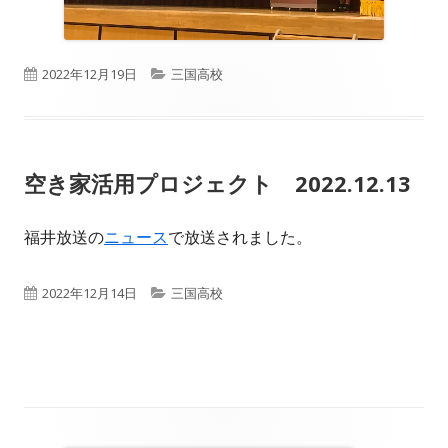
公
カ
2022年12月19日
三国高校
開
テ
日
ゴ
空き家活用プロジェクト 2022.12.13
リ
ー
福井放送の
ニュース
で放送されました。
公
カ
2022年12月14日
三国高校
開
テ
日
ゴ
リ
ー