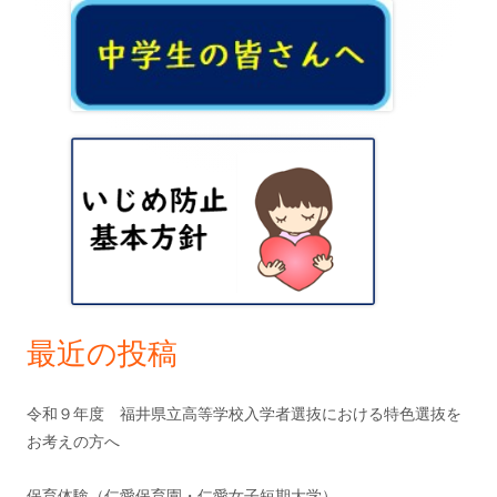
メ
イ
ン
サ
イ
ド
バ
ー
最近の投稿
令和９年度 福井県立高等学校入学者選抜における特色選抜を
お考えの方へ
保育体験（仁愛保育園・仁愛女子短期大学）