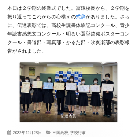
本日は２学期の終業式でした。冨澤校長から、２学期を
振り返ってこれからの心構えの
式辞
がありました。さら
に、伝達表彰では、高校生読書体験記コンクール、青少
年読書感想文コンクール・明るい選挙啓発ポスターコン
クール・書道部・写真部・かるた部・吹奏楽部の表彰報
告がされました。
伝達表彰
公
カ
2022年12月23日
三国高校
,
学校行事