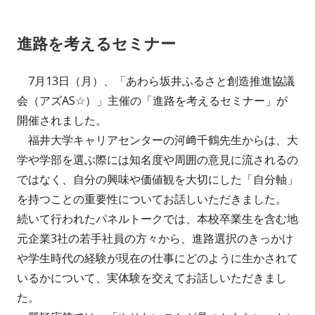
日
ゴ
進路を考えるセミナー
リ
ー
7月13日（月）、「あわら坂井ふるさと創造推進協議
会（アズAS☆）」主催の「進路を考えるセミナー」が
開催されました。
福井大学キャリアセンターの河﨑千鶴先生からは、大
学や学部を選ぶ際には知名度や周囲の意見に流されるの
ではなく、自分の興味や価値観を大切にした「自分軸」
を持つことの重要性についてお話しいただきました。
続いて行われたパネルトークでは、本校卒業生を含む地
元企業3社の若手社員の方々から、進路選択のきっかけ
や学生時代の経験が現在の仕事にどのように生かされて
いるかについて、実体験を交えてお話しいただきまし
た。