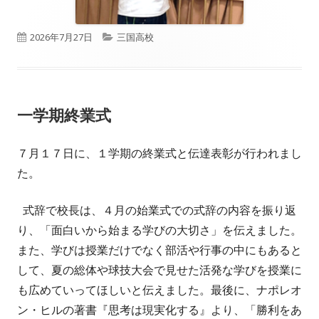
公
カ
2026年7月27日
三国高校
開
テ
日
ゴ
一学期終業式
リ
ー
７月１７日に、１学期の終業式と伝達表彰が行われまし
た。
式辞で校長は、４月の始業式での式辞の内容を振り返
り、「面白いから始まる学びの大切さ」を伝えました。
また、学びは授業だけでなく部活や行事の中にもあると
して、夏の総体や球技大会で見せた活発な学びを授業に
も広めていってほしいと伝えました。最後に、ナポレオ
ン・ヒルの著書『思考は現実化する』より、「勝利をあ