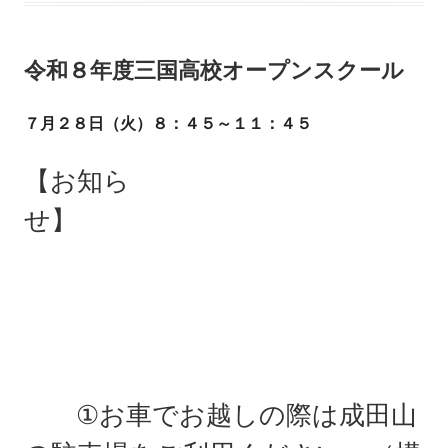
日
ゴ
令和８年度三国高校オープンスクール
リ
ー
７月２８日（火）８：４５～１１：４５
【お知ら
せ】
①お車でお越しの際は成田山