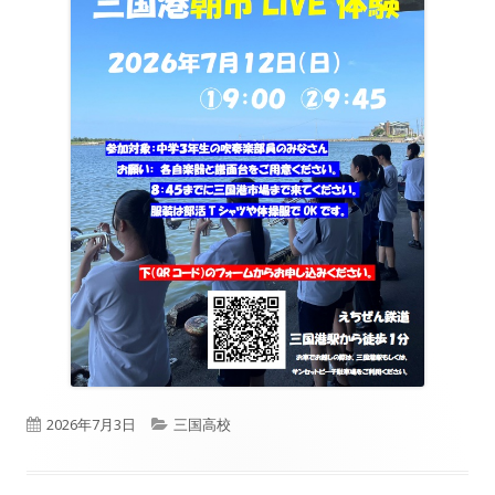
公
カ
2026年7月3日
三国高校
開
テ