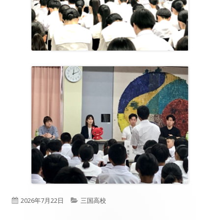
公
カ
2026年7月22日
三国高校
開
テ