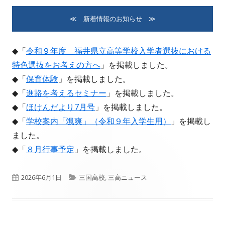
≪ 新着情報のお知らせ ≫
◆「
令和９年度 福井県立高等学校入学者選抜における
特色選抜をお考えの方へ
」を掲載しました。
◆「
保育体験
」を掲載しました。
◆「
進路を考えるセミナー
」を掲載しました。
◆「
ほけんだより7月号
」を掲載しました。
◆「
学校案内「颯爽」（令和９年入学生用）
」を掲載し
ました。
◆「
８月行事予定
」を掲載しました。
公
カ
2026年6月1日
三国高校
,
三高ニュース
開
テ
日
ゴ