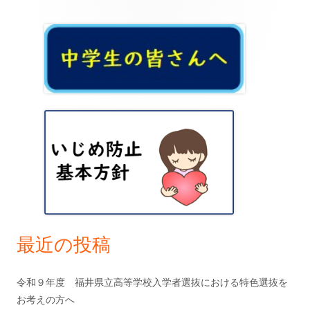
ナ
メ
ビ
イ
ゲ
ン
ー
サ
シ
イ
ョ
ド
ン
バ
ー
最近の投稿
令和９年度 福井県立高等学校入学者選抜における特色選抜を
お考えの方へ