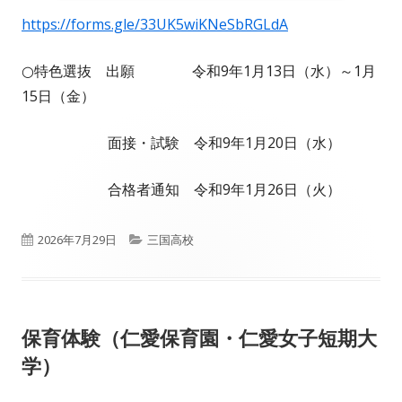
https://forms.gle/33UK5wiKNeSbRGLdA
○特色選抜 出願 令和9年1月13日（水）～1月
15日（金）
面接・試験 令和9年1月20日（水）
合格者通知 令和9年1月26日（火）
公
カ
2026年7月29日
三国高校
開
テ
日
ゴ
保育体験（仁愛保育園・仁愛女子短期大
リ
学）
ー