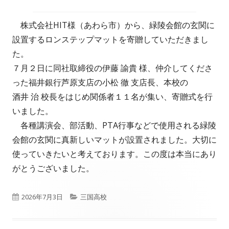
株式会社HIT様（あわら市）から、緑陵会館の玄関に
設置するロンステップマットを寄贈していただきまし
た。
７月２日に同社取締役の伊藤 諭貴 様、仲介してくださ
った福井銀行芦原支店の小松 徹 支店長、本校の
酒井 治 校長をはじめ関係者１１名が集い、寄贈式を行
いました。
各種講演会、部活動、PTA行事などで使用される緑陵
会館の玄関に真新しいマットが設置されました。大切に
使っていきたいと考えております。この度は本当にあり
がとうございました。
公
カ
2026年7月3日
三国高校
開
テ