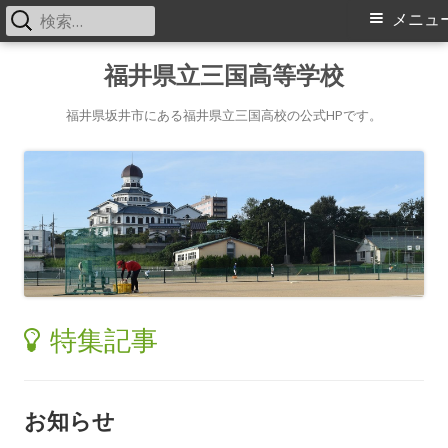
検
メ
メニュ
索:
イ
コ
福井県立三国高等学校
ン
ン
テ
福井県坂井市にある福井県立三国高校の公式HPです。
メ
ン
ツ
ニ
へ
ス
ュ
キ
ー
ッ
プ
特集記事
お知らせ