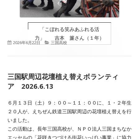
「こぼれる笑みあふれる活
力」 吉本 簾さん（１年）
公
カ
2026年6月22日
三国高校
開
テ
日
ゴ
三国駅周辺花壇植え替えボランティ
リ
ア 2026.6.13
ー
６月１３日（土）９：００～１１：００に、１・２年生
２０人が、えちぜん鉄道三国駅周辺の花壇植え替えを行
いました。
この活動は、長年三国高校が、ＮＰＯ法人三国まちなか
エッセルの「花咲きつづける街花いっぱい事業」に協力