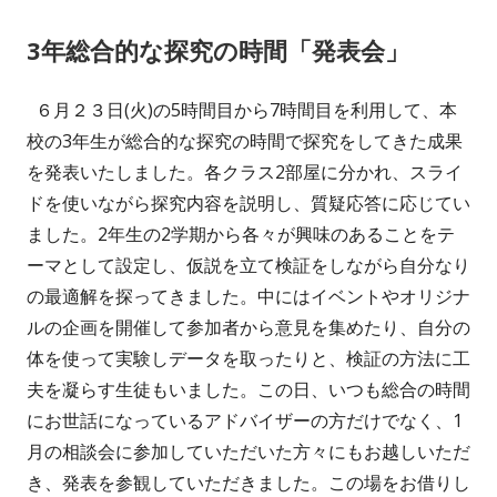
日
ゴ
3年総合的な探究の時間「発表会」
リ
ー
６月２３日(火)の5時間目から7時間目を利用して、本
校の3年生が総合的な探究の時間で探究をしてきた成果
を発表いたしました。各クラス2部屋に分かれ、スライ
ドを使いながら探究内容を説明し、質疑応答に応じてい
ました。2年生の2学期から各々が興味のあることをテ
ーマとして設定し、仮説を立て検証をしながら自分なり
の最適解を探ってきました。中にはイベントやオリジナ
ルの企画を開催して参加者から意見を集めたり、自分の
体を使って実験しデータを取ったりと、検証の方法に工
夫を凝らす生徒もいました。この日、いつも総合の時間
にお世話になっているアドバイザーの方だけでなく、1
月の相談会に参加していただいた方々にもお越しいただ
き、発表を参観していただきました。この場をお借りし