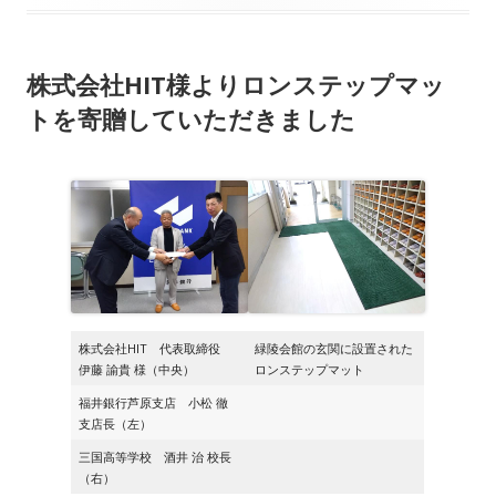
開
テ
日
ゴ
株式会社HIT様よりロンステップマッ
リ
トを寄贈していただきました
ー
株式会社HIT 代表取締役
緑陵会館の玄関に設置された
伊藤 諭貴 様（中央）
ロンステップマット
福井銀行芦原支店 小松 徹
支店長（左）
三国高等学校 酒井 治 校長
（右）