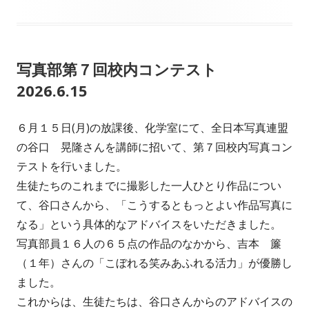
開
テ
日
ゴ
写真部第７回校内コンテスト
リ
2026.6.15
ー
６月１５日(月)の放課後、化学室にて、全日本写真連盟
の谷口 晃隆さんを講師に招いて、第７回校内写真コン
テストを行いました。
生徒たちのこれまでに撮影した一人ひとり作品につい
て、谷口さんから、「こうするともっとよい作品写真に
なる」という具体的なアドバイスをいただきました。
写真部員１６人の６５点の作品のなかから、吉本 簾
（１年）さんの「こぼれる笑みあふれる活力」が優勝し
ました。
これからは、生徒たちは、谷口さんからのアドバイスの