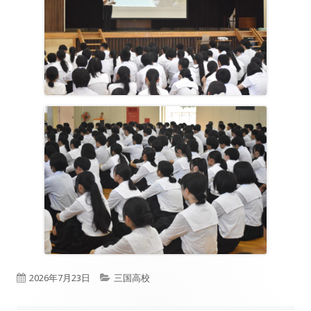
公
カ
2026年7月23日
三国高校
開
テ