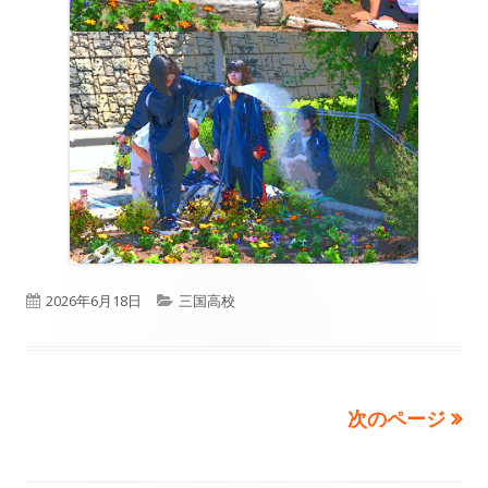
公
カ
2026年6月18日
三国高校
開
テ
日
ゴ
次のページ
投
リ
ー
稿