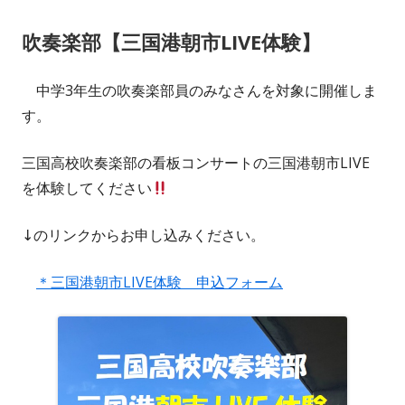
日
ゴ
吹奏楽部【三国港朝市LIVE体験】
リ
ー
中学3年生の吹奏楽部員のみなさんを対象に開催しま
す。
三国高校吹奏楽部の看板コンサートの三国港朝市LIVE
を体験してください
↓のリンクからお申し込みください。
＊三国港朝市LIVE体験 申込フォーム