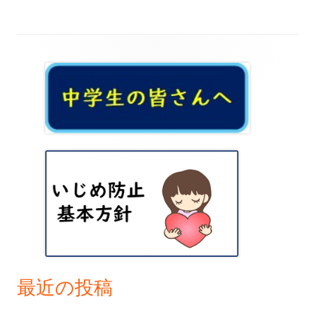
事:
事:
ナ
ビ
メ
ゲ
イ
ー
ン
シ
サ
ョ
イ
ン
ド
バ
ー
最近の投稿