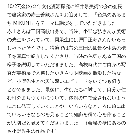
10/27(金)の２年文化資源探究に福井県美術の会の会長
者
日
で建築家の赤土善藏さんをお迎えして、「色気のあるま
ち MIKUNI」をテーマに講演をしていただきました。
赤土さんは三国高校出身で、当時、小野忠弘さんが美術
の先生をされていて、同級生には戸田正寿さんがいらっ
しゃったそうです。講演では昔の三国の風景や生活の様
子を写真で紹介してくださり、当時の色気がある三国の
様子を説明していただきました。高校時代にご自身の写
真が美術展で入選したいきさつや映画を撮影した話な
ど、小野先生との興味深いエピソードをいくつも伺うこ
とができました。最後に、生徒たちに対して、自分が住
む町のまちづくりについて、体制の中で流されないよう
に常に発言していくことや、いろいろなところに旅に出
ていろいろなものを見ることで知識を得て心を作ること
が大切だと教えてくださいました。（会場の壁にあるの
も小野先生の作品です）