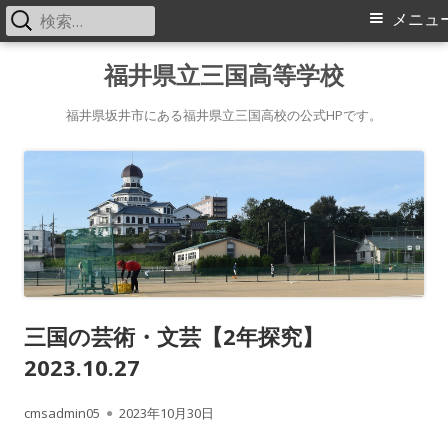
検
メ
メニュ
索:
イ
コ
福井県立三国高等学校
ン
ン
テ
福井県坂井市にある福井県立三国高校の公式HPです。
メ
ン
ツ
ニ
へ
ス
ュ
キ
ー
ッ
プ
三国の芸術・文芸【2年探究】
2023.10.27
作
公
cmsadmin05
2023年10月30日
成
開