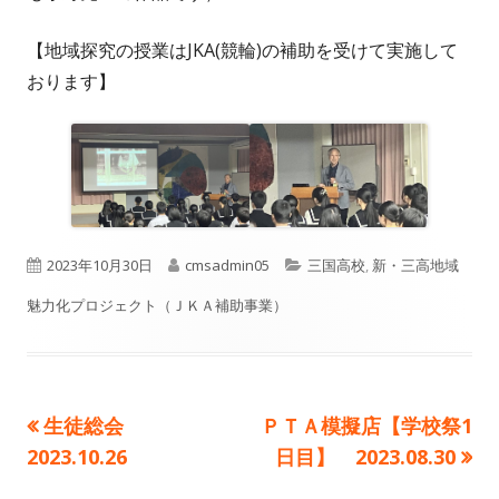
【地域探究の授業はJKA(競輪)の補助を受けて実施して
おります】
公
作
カ
2023年10月30日
cmsadmin05
三国高校
,
新・三高地域
開
成
テ
魅力化プロジェクト（ＪＫＡ補助事業）
日
者
ゴ
リ
前
次
生徒総会
ＰＴＡ模擬店【学校祭1
投
ー
の
の
2023.10.26
日目】 2023.08.30
稿
記
記