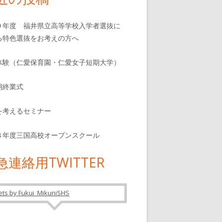
９年度 福井県立高等学校入学者選抜に
る特色選抜をお考えの方へ
体験（仁愛保育園・仁愛女子短期大学）
期終業式
を考えるセミナー
８年度三国高校オープンスクール
急連絡用TWITTER
ts by Fukui_MikuniSHS