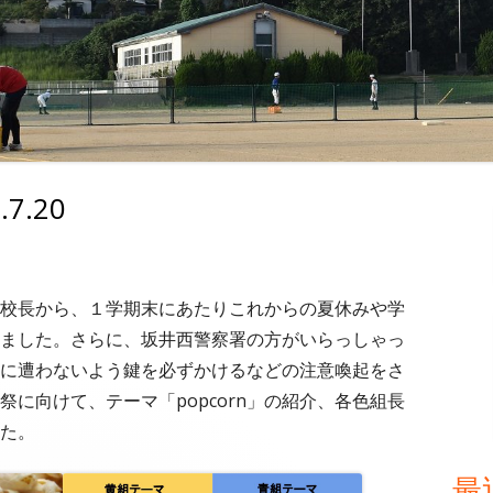
7.20
メ
イ
ン
校長から、１学期末にあたりこれからの夏休みや学
ました。さらに、坂井西警察署の方がいらっしゃっ
サ
に遭わないよう鍵を必ずかけるなどの注意喚起をさ
イ
に向けて、テーマ「popcorn」の紹介、各色組長
た。
ド
最