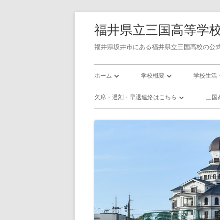
コ
福井県立三国高等学
ン
テ
福井県坂井市にある福井県立三国高校の公式
ン
メ
ツ
ホーム
学校概要
学校生活
へ
イ
学校長あいさつ
令和7年度学校評価書
校則
欠席・遅刻・早退連絡はこちら
三国
ス
ン
キ
三国高校の沿革
令和7年度学校関係者評価書
三国高校
欠席・遅刻・早退連絡フォーム
三
ッ
メ
校訓・教育目標
令和8年度 スクール・ポリシ
三国高校
プ
プラン
ニ
三高／年間行事予定
三高／部
使用教科書
ュ
インフル
アクセス
ー
いじめ防止基本方針