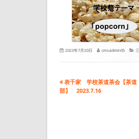
公
作
2023年7月20日
cmsadmin05
開
成
日
者
前
表千家 学校茶道茶会【茶道
投
の
部】 2023.7.16
稿
記
事:
ナ
ビ
ゲ