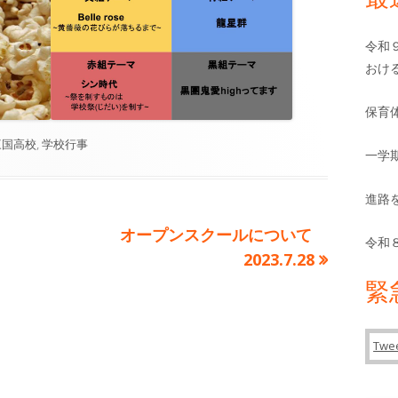
バ
ー
令和
おけ
保育
カ
三国高校
,
学校行事
一学
テ
ゴ
進路
リ
ー
次
オープンスクールについて
令和
の
2023.7.28
記
緊
事:
Twee