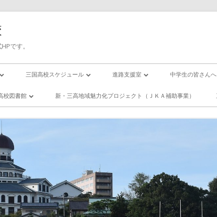
校
HPです。
三国高校スケジュール
進路支援室
中学生の皆さんへ
三高／年間行事予定
進路応援
入試について
高校図書館
新・三高地域魅力化プロジェクト（ＪＫＡ補助事業）
の１日(校時表)
三高／月間行事予定
卒業生進路状況
国高校／図書
ー・スクール
の１年間
活動紹介
エンザになったら