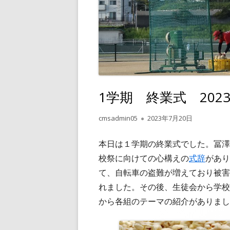
1学期 終業式 2023.
作
公
cmsadmin05
2023年7月20日
成
開
者
日
本日は１学期の終業式でした。冨澤
校祭に向けての心構えの
式辞
があり
て、自転車の盗難が増えており被害
れました。その後、生徒会から学校祭
から各組のテーマの紹介がありまし