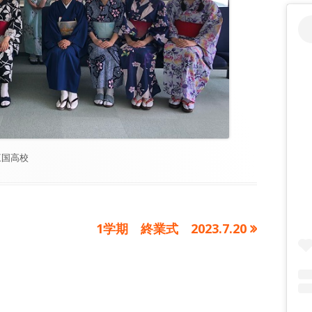
カ
三国高校
テ
ゴ
リ
ー
次
1学期 終業式 2023.7.20
の
記
事: