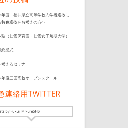
９年度 福井県立高等学校入学者選抜に
る特色選抜をお考えの方へ
体験（仁愛保育園・仁愛女子短期大学）
期終業式
を考えるセミナー
８年度三国高校オープンスクール
急連絡用TWITTER
ts by Fukui_MikuniSHS