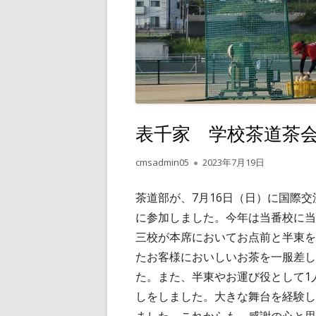
表千家 学校茶道茶会【
作
公
cmsadmin05
2023年7月19日
成
開
者
日
茶道部が、7月16日（日）に国際
に参加しました。今年は当番校に当
三校が本席においてお点前と半東を
たお客様においしいお茶を一服差し
た。また、半東やお運び役として1
しをしました。大きな舞台を経験し