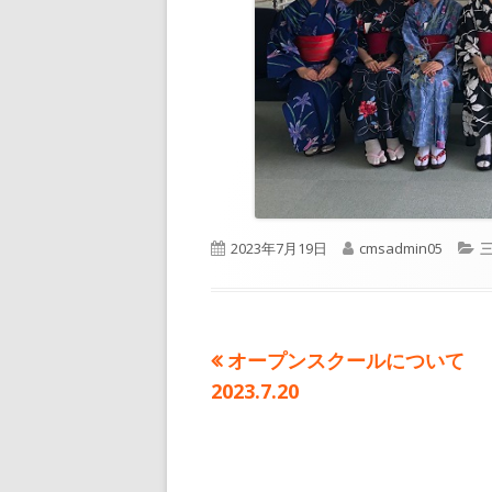
公
作
2023年7月19日
cmsadmin05
開
成
日
者
前
オープンスクールについて
投
の
2023.7.20
稿
記
事:
ナ