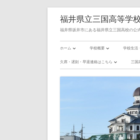
コ
福井県立三国高等学
ン
テ
福井県坂井市にある福井県立三国高校の公式
ン
メ
ツ
ホーム
学校概要
学校生活
へ
イ
学校長あいさつ
令和7年度学校評価書
校則
欠席・遅刻・早退連絡はこちら
三国
ス
ン
キ
三国高校の沿革
令和7年度学校関係者評価書
三国高校
欠席・遅刻・早退連絡フォーム
三
ッ
メ
校訓・教育目標
令和8年度 スクール・ポリシ
三国高校
プ
プラン
ニ
三高／年間行事予定
三高／部
使用教科書
ュ
インフル
アクセス
ー
いじめ防止基本方針