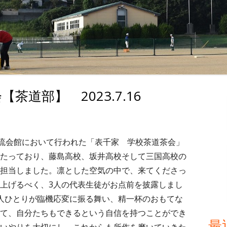
茶道部】 2023.7.16
メ
イ
ン
交流会館において行われた「表千家 学校茶道茶会」
たっており、藤島高校、坂井高校そして三国高校の
サ
担当しました。凛とした空気の中で、来てくださっ
イ
上げるべく、3人の代表生徒がお点前を披露しまし
人ひとりが臨機応変に振る舞い、精一杯のおもてな
ド
て、自分たちもできるという自信を持つことができ
最