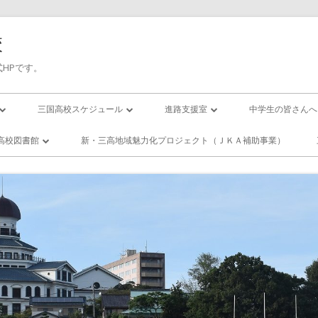
校
HPです。
三国高校スケジュール
進路支援室
中学生の皆さんへ
三高／年間行事予定
進路応援
入試について
高校図書館
新・三高地域魅力化プロジェクト（ＪＫＡ補助事業）
の１日(校時表)
三高／月間行事予定
卒業生進路状況
国高校／図書
ー・スクール
の１年間
活動紹介
エンザになったら