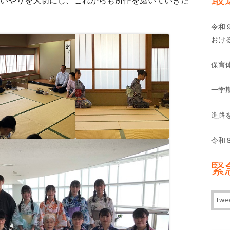
バ
いやりを大切にし、これからも所作を磨いていきた
ー
令和
おけ
保育
一学
進路
令和
緊
Twee