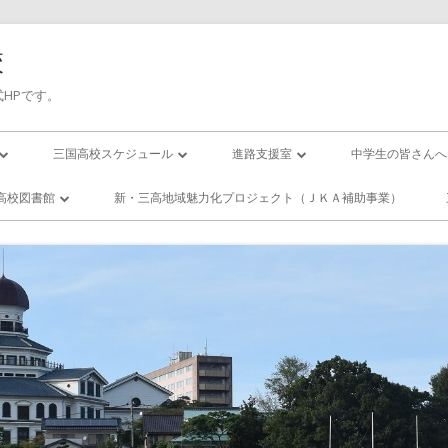
校
HPです。
三国高校スケジュール
進路支援室
中学生の皆さんへ
三高／年間行事予定
進路応援
入試について
高校図書館
新・三高地域魅力化プロジェクト（ＪＫＡ補助事業）
の１日(校時表)
三高／月間行事予定
卒業生進路状況
国高校／図書
ー・スクール
の１年間
活動紹介
エンザになったら