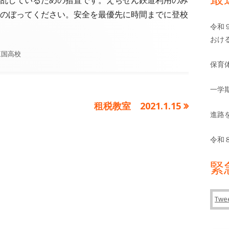
バ
乱しているための措置です。えちぜん鉄道利用のみ
のぼってください。安全を最優先に時間までに登校
ー
令和
おけ
カ
三国高校
保育
テ
ゴ
リ
一学
ー
次
租税教室 2021.1.15
進路
の
記
令和
事:
緊
Twee