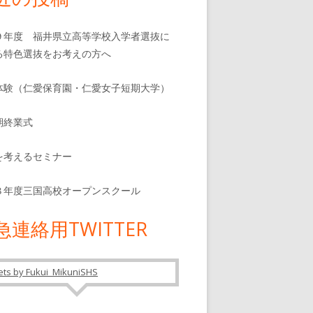
９年度 福井県立高等学校入学者選抜に
る特色選抜をお考えの方へ
体験（仁愛保育園・仁愛女子短期大学）
期終業式
を考えるセミナー
８年度三国高校オープンスクール
急連絡用TWITTER
ts by Fukui_MikuniSHS