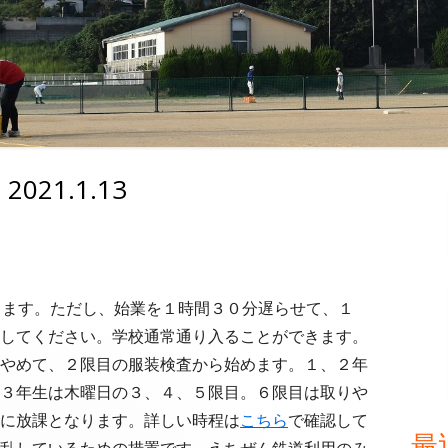
21.1.13
メ
イ
ン
生徒のみなさんへ
します。ただし、始業を１時間３０分遅らせて、１
サ
してください。学校通常通り入ることができます。
イ
やめて、２限目の服装検査から始めます。１、２年
３年生は木曜日の３、４、５限目。６限目は取りや
ド
に放課となります。詳しい時程は
こちら
で確認して
最