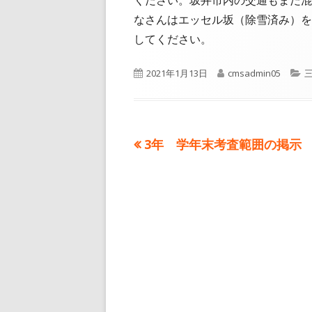
ください。坂井市内の交通もまだ混
なさんはエッセル坂（除雪済み）を
してください。
公
作
2021年1月13日
cmsadmin05
開
成
日
者
前
3年 学年末考査範囲の掲示
投
の
稿
記
事:
ナ
ビ
ゲ
ー