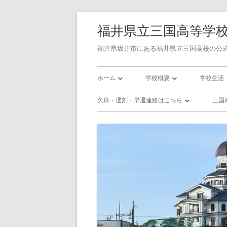
コ
福井県立三国高等学
ン
テ
福井県坂井市にある福井県立三国高校の公式
ン
メ
ツ
ホーム
学校概要
学校生活
へ
イ
学校長あいさつ
令和7年度学校評価書
校則
欠席・遅刻・早退連絡はこちら
三国
ス
ン
キ
三国高校の沿革
令和7年度学校関係者評価書
三国高校
欠席・遅刻・早退連絡フォーム
三
ッ
メ
校訓・教育目標
令和8年度 スクール・ポリシ
三国高校
プ
プラン
ニ
三高／年間行事予定
三高／部
使用教科書
ュ
インフル
アクセス
ー
いじめ防止基本方針