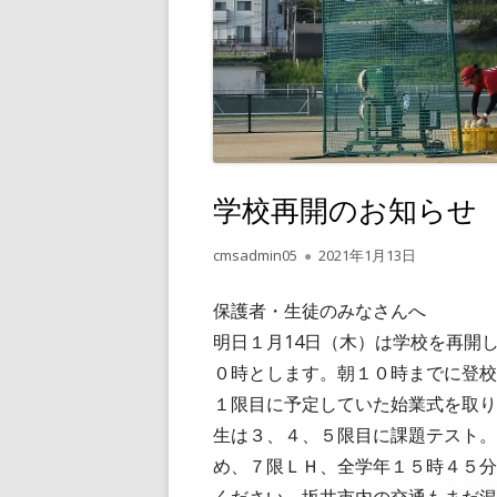
学校再開のお知らせ 20
作
公
cmsadmin05
2021年1月13日
成
開
者
日
保護者・
明日１月14日（木）は学校を再開
０時とします。朝１０時までに登校
１限目に予定していた始業式を取り
生は３、４、５限目に課題テスト。
め、７限ＬＨ、全学年１５時４５分