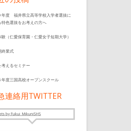
９年度 福井県立高等学校入学者選抜に
る特色選抜をお考えの方へ
体験（仁愛保育園・仁愛女子短期大学）
期終業式
を考えるセミナー
８年度三国高校オープンスクール
急連絡用TWITTER
ts by Fukui_MikuniSHS