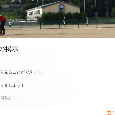
の掲示
メ
イ
ン
ら見ることができます。
サ
りましょう！
イ
カ
三国高校
ド
テ
ゴ
最