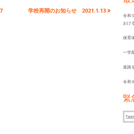
バ
リ
ー
次
7
学校再開のお知らせ 2021.1.13
ー
令和
の
おけ
記
事:
保育
一学
進路
令和
緊
Twee