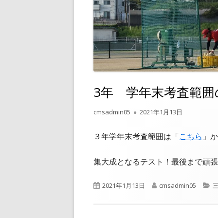
3年 学年末考査範囲
作
公
cmsadmin05
2021年1月13日
成
開
者
日
３年学年末考査範囲は「
こちら
」か
集大成となるテスト！最後まで頑張
公
作
2021年1月13日
cmsadmin05
開
成
日
者