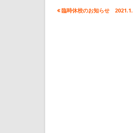
前
臨時休校のお知らせ 2021.1.
投
の
稿
記
事:
ナ
ビ
ゲ
ー
シ
ョ
ン