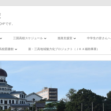
校
HPです。
三国高校スケジュール
進路支援室
中学生の皆さんへ
三高／年間行事予定
進路応援
入試について
高校図書館
新・三高地域魅力化プロジェクト（ＪＫＡ補助事業）
の１日(校時表)
三高／月間行事予定
卒業生進路状況
国高校／図書
ー・スクール
の１年間
活動紹介
エンザになったら