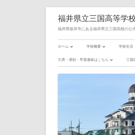
コ
福井県立三国高等学
ン
テ
福井県坂井市にある福井県立三国高校の公式
ン
メ
ツ
ホーム
学校概要
学校生活
へ
イ
学校長あいさつ
令和7年度学校評価書
校則
欠席・遅刻・早退連絡はこちら
三国
ス
ン
キ
三国高校の沿革
令和7年度学校関係者評価書
三国高校
欠席・遅刻・早退連絡フォーム
三
ッ
メ
校訓・教育目標
令和8年度 スクール・ポリシ
三国高校
プ
プラン
ニ
三高／年間行事予定
三高／部
使用教科書
ュ
インフル
アクセス
ー
いじめ防止基本方針