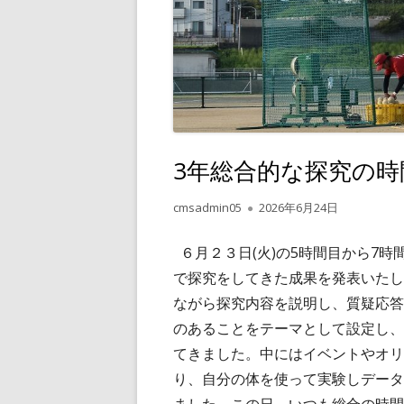
3年総合的な探究の時
作
公
cmsadmin05
2026年6月24日
成
開
者
日
６月２３日(火)の5時間目から7
で探究をしてきた成果を発表いたし
ながら探究内容を説明し、質疑応答
のあることをテーマとして設定し、
てきました。中にはイベントやオリ
り、自分の体を使って実験しデータ