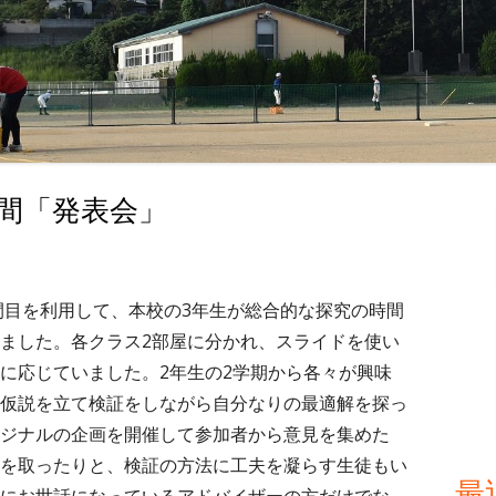
間「発表会」
メ
イ
ン
時間目を利用して、本校の3年生が総合的な探究の時間
ました。各クラス2部屋に分かれ、スライドを使い
サ
に応じていました。2年生の2学期から各々が興味
イ
仮説を立て検証をしながら自分なりの最適解を探っ
ジナルの企画を開催して参加者から意見を集めた
ド
を取ったりと、検証の方法に工夫を凝らす生徒もい
最