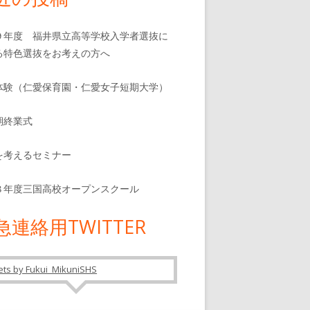
９年度 福井県立高等学校入学者選抜に
る特色選抜をお考えの方へ
体験（仁愛保育園・仁愛女子短期大学）
期終業式
を考えるセミナー
８年度三国高校オープンスクール
急連絡用TWITTER
ts by Fukui_MikuniSHS