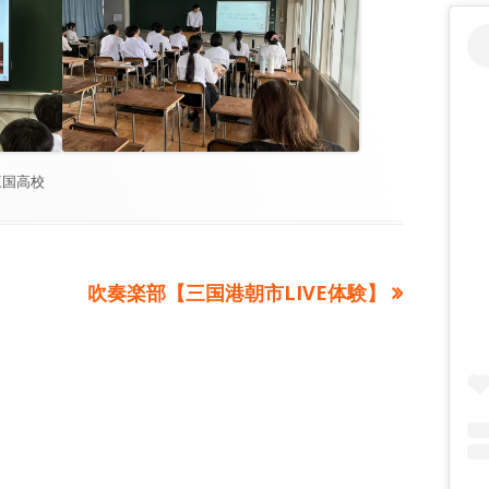
カ
三国高校
テ
ゴ
リ
ー
次
ト
吹奏楽部【三国港朝市LIVE体験】
の
記
事: