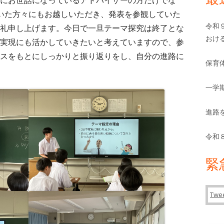
バ
にお世話になっているアドバイザーの方だけでな
いた方々にもお越しいただき、発表を参観していた
ー
令和
礼申し上げます。今日で一旦テーマ探究は終了とな
おけ
実現にも活かしていきたいと考えていますので、参
スをもとにしっかりと振り返りをし、自分の進路に
保育
一学
進路
令和
緊
Twee