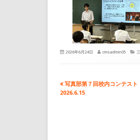
公
作
2026年6月24日
cmsadmin05
開
成
日
者
前
写真部第７回校内コンテス
投
の
2026.6.15
稿
記
事:
ナ
ビ
ゲ