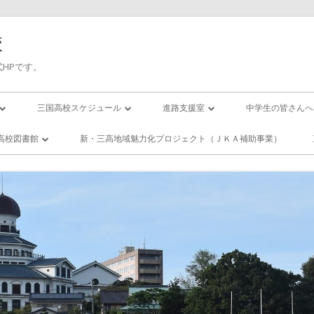
校
HPです。
三国高校スケジュール
進路支援室
中学生の皆さんへ
三高／年間行事予定
進路応援
入試について
高校図書館
新・三高地域魅力化プロジェクト（ＪＫＡ補助事業）
の１日(校時表)
三高／月間行事予定
卒業生進路状況
国高校／図書
ー・スクール
の１年間
活動紹介
エンザになったら