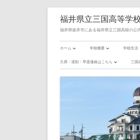
コ
福井県立三国高等学
ン
テ
福井県坂井市にある福井県立三国高校の公式
ン
メ
ツ
ホーム
学校概要
学校生活
へ
イ
学校長あいさつ
令和7年度学校評価書
校則
欠席・遅刻・早退連絡はこちら
三国
ス
ン
キ
三国高校の沿革
令和7年度学校関係者評価書
三国高校
欠席・遅刻・早退連絡フォーム
三
ッ
メ
校訓・教育目標
令和8年度 スクール・ポリシ
三国高校
プ
プラン
ニ
三高／年間行事予定
三高／部
使用教科書
ュ
インフル
アクセス
ー
いじめ防止基本方針