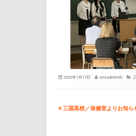
公
作
2025年7月17日
cmsadmin05
開
成
日
者
前
三国高校／保健室よりお知ら
投
の
稿
記
事: