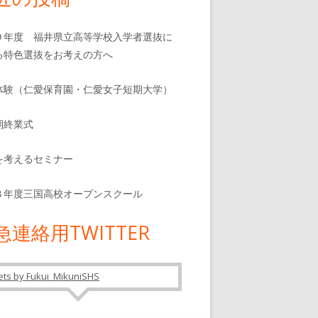
９年度 福井県立高等学校入学者選抜に
る特色選抜をお考えの方へ
体験（仁愛保育園・仁愛女子短期大学）
期終業式
を考えるセミナー
８年度三国高校オープンスクール
急連絡用TWITTER
ts by Fukui_MikuniSHS