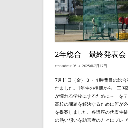
2年総合 最終発表会
作
公
cmsadmin05
2025年7月17日
成
開
者
日
7月11日（金）
３・４時間目の総合
れました。1年生の後期から「三国
が憧れる学校にするために～」をテ
高校の課題を解決するために何が必
を提案しました。各講座の代表生徒
の熱い想いを助言者の方々にプレゼ