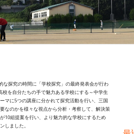
メ
イ
ン
的な探究の時間に「学校探究」の最終発表会が行わ
高校を自分たちの手で魅力ある学校にする～中学生
サ
ーマに5つの講座に分かれて探究活動を行い、三国
イ
要なのかを様々な視点から分析・考察して、解決策
が10組提案を行い、より魅力的な学校にするため
ド
ンしました。
最