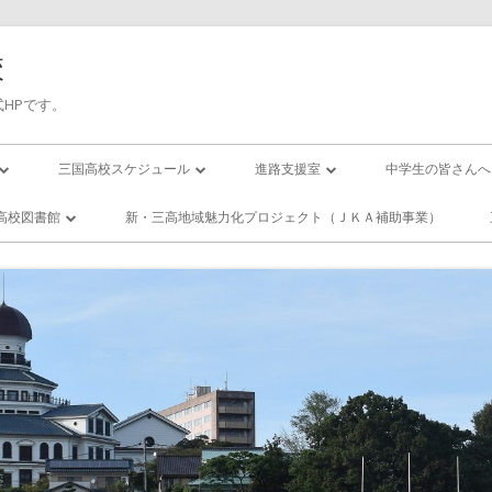
校
HPです。
三国高校スケジュール
進路支援室
中学生の皆さんへ
三高／年間行事予定
進路応援
入試について
高校図書館
新・三高地域魅力化プロジェクト（ＪＫＡ補助事業）
の１日(校時表)
三高／月間行事予定
卒業生進路状況
国高校／図書
ー・スクール
の１年間
活動紹介
エンザになったら