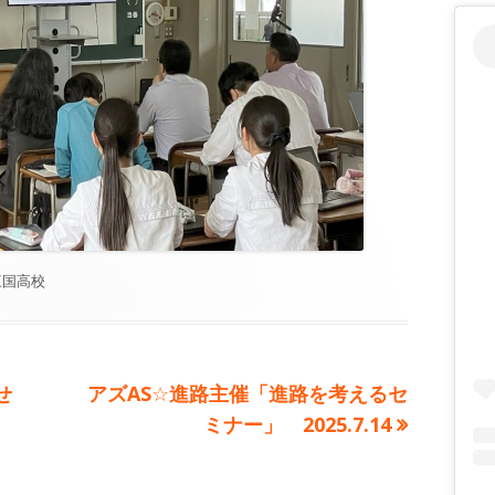
カ
三国高校
テ
ゴ
リ
ー
次
せ
アズAS☆進路主催「進路を考えるセ
の
ミナー」 2025.7.14
記
事: