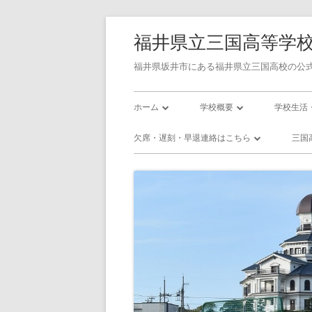
コ
福井県立三国高等学
ン
テ
福井県坂井市にある福井県立三国高校の公式
ン
メ
ツ
ホーム
学校概要
学校生活
へ
イ
学校長あいさつ
令和7年度学校評価書
校則
欠席・遅刻・早退連絡はこちら
三国
ス
ン
キ
三国高校の沿革
令和7年度学校関係者評価書
三国高校
欠席・遅刻・早退連絡フォーム
三
ッ
メ
校訓・教育目標
令和8年度 スクール・ポリシ
三国高校
プ
プラン
ニ
三高／年間行事予定
三高／部
使用教科書
ュ
インフル
アクセス
ー
いじめ防止基本方針