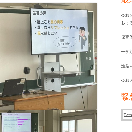
バ
ー
令和
おけ
保育
一学
進路
令和
緊
Twee