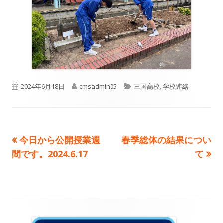
公
作
カ
2024年6月18日
cmsadmin05
三国高校
,
学校連絡
開
成
テ
日
者
ゴ
前
次
今日から公開授業週
春季総体の結果につい
投
リ
の
の
間です。2024.6.17
て
ー
稿
記
記
事:
事:
ナ
ビ
メ