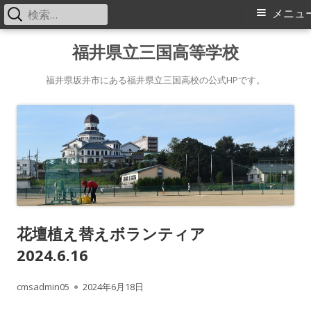
検
メ
メニュ
索:
イ
コ
福井県立三国高等学校
ン
ン
テ
福井県坂井市にある福井県立三国高校の公式HPです。
メ
ン
ツ
ニ
へ
ス
ュ
キ
ー
ッ
プ
花壇植え替えボランティア
2024.6.16
作
公
cmsadmin05
2024年6月18日
成
開