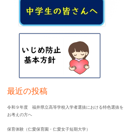
ゲ
イ
ー
ン
シ
サ
ョ
イ
ン
ド
バ
ー
最近の投稿
令和９年度 福井県立高等学校入学者選抜における特色選抜を
お考えの方へ
保育体験（仁愛保育園・仁愛女子短期大学）