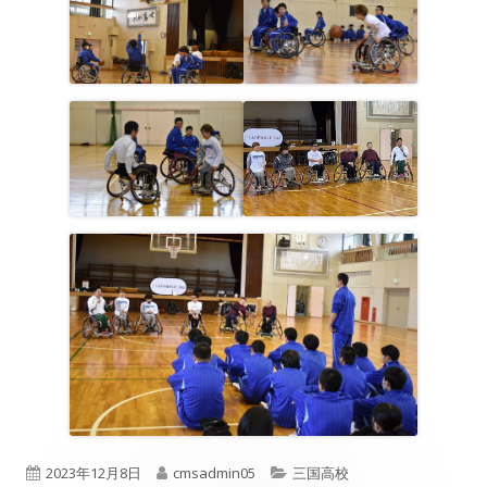
公
作
カ
2023年12月8日
cmsadmin05
三国高校