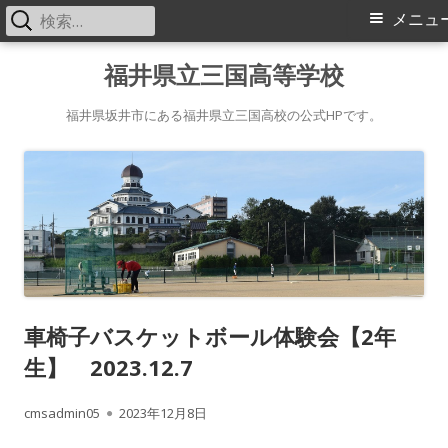
検
メ
メニュ
索:
イ
コ
福井県立三国高等学校
ン
ン
テ
福井県坂井市にある福井県立三国高校の公式HPです。
メ
ン
ツ
ニ
へ
ス
ュ
キ
ー
ッ
プ
車椅子バスケットボール体験会【2年
生】 2023.12.7
作
公
cmsadmin05
2023年12月8日
成
開