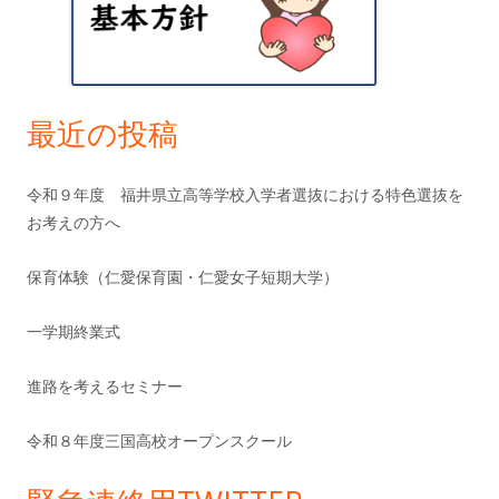
ド
バ
ー
最近の投稿
令和９年度 福井県立高等学校入学者選抜における特色選抜を
お考えの方へ
保育体験（仁愛保育園・仁愛女子短期大学）
一学期終業式
進路を考えるセミナー
令和８年度三国高校オープンスクール