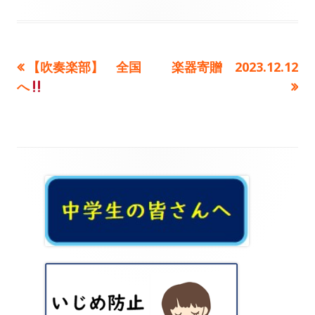
開
成
テ
日
者
ゴ
前
次
【吹奏楽部】 全国
楽器寄贈 2023.12.12
投
リ
の
の
へ
ー
稿
記
記
事:
事:
ナ
ビ
メ
ゲ
イ
ー
ン
シ
サ
ョ
イ
ン