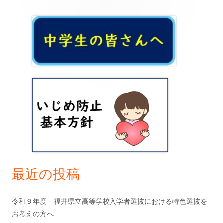
ビ
メ
ゲ
イ
ー
ン
シ
サ
ョ
イ
ン
ド
バ
ー
最近の投稿
令和９年度 福井県立高等学校入学者選抜における特色選抜を
お考えの方へ