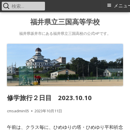
検
メ
メニュ
索:
イ
コ
福井県立三国高等学校
ン
ン
テ
福井県坂井市にある福井県立三国高校の公式HPです。
メ
ン
ツ
ニ
へ
ス
ュ
キ
ー
ッ
プ
修学旅行２日目 2023.10.10
作
公
cmsadmin05
2023年10月11日
成
開
午前は、クラス毎に、ひめゆりの塔・ひめゆり平和祈念