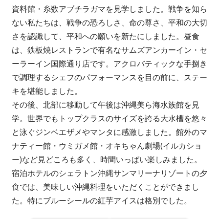
者
日
資料館・糸数アブチラガマを見学しました。戦争を知ら
ない私たちは、戦争の恐ろしさ、命の尊さ、平和の大切
さを認識して、平和への願いを新たにしました。昼食
は、鉄板焼レストランで有名なサムズアンカーイン・セ
ーラーイン国際通り店です。アクロバティックな手捌き
で調理するシェフのパフォーマンスを目の前に、ステー
キを堪能しました。
その後、北部に移動して午後は沖縄美ら海水族館を見
学。世界でもトップクラスのサイズを誇る大水槽を悠々
と泳ぐジンベエザメやマンタに感激しました。館外のマ
ナティー館・ウミガメ館・オキちゃん劇場(イルカショ
ー)など見どころも多く、時間いっぱい楽しみました。
宿泊ホテルのシェラトン沖縄サンマリーナリゾートの夕
食では、美味しい沖縄料理をいただくことができまし
た。特にブルーシールの紅芋アイスは格別でした。