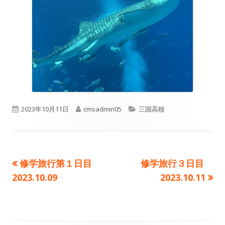
公
作
カ
2023年10月11日
cmsadmin05
三国高校
開
成
テ
日
者
ゴ
前
次
修学旅行第１日目
修学旅行３日目
投
リ
の
の
2023.10.09
2023.10.11
ー
稿
記
記
事:
事:
ナ