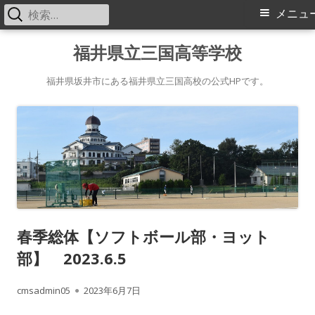
検
メ
メニュ
索:
イ
コ
福井県立三国高等学校
ン
ン
テ
福井県坂井市にある福井県立三国高校の公式HPです。
メ
ン
ツ
ニ
へ
ス
ュ
キ
ー
ッ
プ
春季総体【ソフトボール部・ヨット
部】 2023.6.5
作
公
cmsadmin05
2023年6月7日
成
開