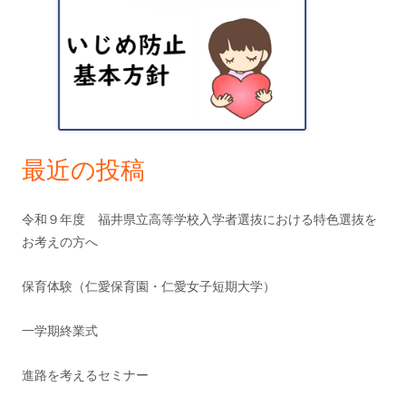
サ
ン
イ
ド
バ
ー
最近の投稿
令和９年度 福井県立高等学校入学者選抜における特色選抜を
お考えの方へ
保育体験（仁愛保育園・仁愛女子短期大学）
一学期終業式
進路を考えるセミナー