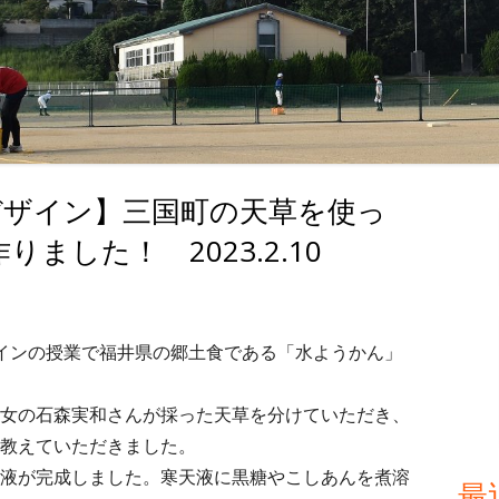
デザイン】三国町の天草を使っ
メ
ました！ 2023.2.10
イ
ン
サ
インの授業で福井県の郷土食である「水ようかん」
イ
女の石森実和さんが採った天草を分けていただき、
教えていただきました。
ド
液が完成しました。寒天液に黒糖やこしあんを煮溶
最