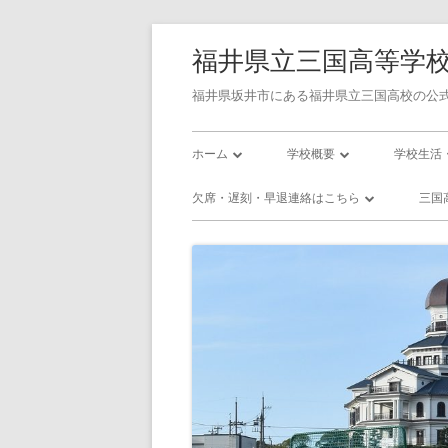
コ
福井県立三国高等学
ン
テ
福井県坂井市にある福井県立三国高校の公式
ン
メ
ツ
ホーム
学校概要
学校生活
へ
イ
学校長あいさつ
令和7年度学校評価書
校則
欠席・遅刻・早退連絡はこちら
三国
ス
ン
キ
三国高校の沿革
令和7年度学校関係者評価書
三国高校
欠席・遅刻・早退連絡フォーム
三
ッ
メ
校訓・教育目標
令和8年度 スクール・ポリシ
三国高校
プ
プラン
ニ
三高／年間行事予定
三高／部
使用教科書
ュ
インフル
アクセス
ー
いじめ防止基本方針