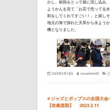
かし、粗熱をとって箱に流し込み、
ようかんを見て「お店で売ってる水
割をしてくれてすごい！」と嬉しそ
地元の海で採れた天草から水ようか
機となりました。
公
作
2023年2月14日
cmsadmin05
開
成
日
者
前
ジャズとポップスの全国大会
投
の
【吹奏楽部】 2023.2.11