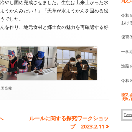
バ
冷やし固め完成させました。生徒は出来上がった水
ようかんみたい！」「天草が水ようかんを固める役
ー
令和
うでした。
おけ
んを作り、地元食材と郷土食の魅力を再確認する好
保育
一学
進路
令和
カ
三国高校
緊
テ
ゴ
リ
Twee
ー
次
へ
ルールに関する探究ワークショッ
の
プ 2023.2.11