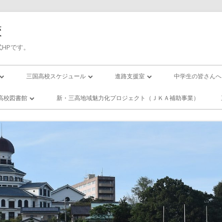
校
HPです。
三国高校スケジュール
進路支援室
中学生の皆さんへ
三高／年間行事予定
進路応援
入試について
高校図書館
新・三高地域魅力化プロジェクト（ＪＫＡ補助事業）
の１日(校時表)
三高／月間行事予定
卒業生進路状況
国高校／図書
ー・スクール
の１年間
活動紹介
エンザになったら