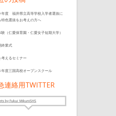
９年度 福井県立高等学校入学者選抜に
る特色選抜をお考えの方へ
体験（仁愛保育園・仁愛女子短期大学）
期終業式
を考えるセミナー
８年度三国高校オープンスクール
急連絡用TWITTER
ts by Fukui_MikuniSHS