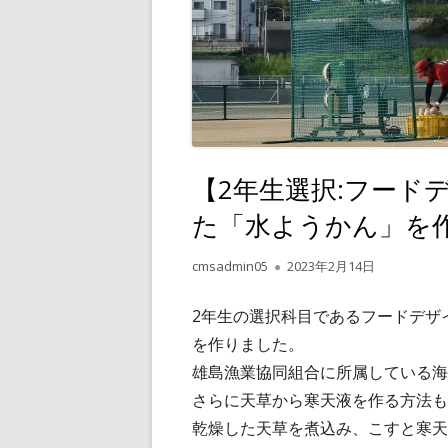
【2年生選択:フード
た「水ようかん」を作り
作
公
cmsadmin05
2023年2月14日
成
開
者
日
2年生の選択科目であるフードデザ
を作りました。
雄島漁業協同組合に所属している海
さらに天草から寒天液を作る方法も
乾燥した天草を煮込み、こすと寒天