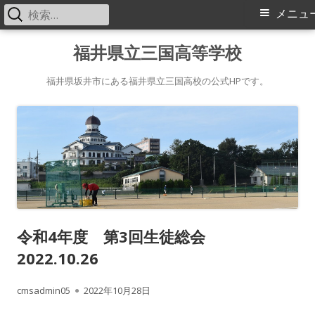
検
メ
メニュ
索:
イ
コ
福井県立三国高等学校
ン
ン
テ
福井県坂井市にある福井県立三国高校の公式HPです。
メ
ン
ツ
ニ
へ
ス
ュ
キ
ー
ッ
プ
令和4年度 第3回生徒総会
2022.10.26
作
公
cmsadmin05
2022年10月28日
成
開