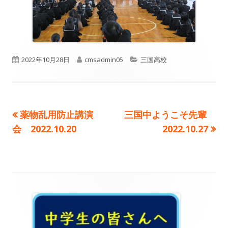
公
作
カ
2022年10月28日
cmsadmin05
三国高校
開
成
テ
日
者
ゴ
前
次
薬物乱用防止講演
三国中ようこそ先輩
投
リ
の
の
会 2022.10.20
2022.10.27
ー
稿
記
記
事:
事:
ナ
ビ
メ
ゲ
イ
ー