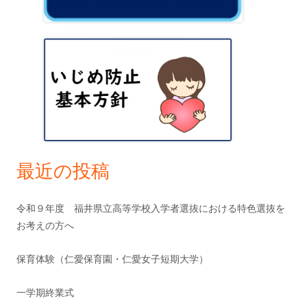
ン
シ
サ
ョ
イ
ン
ド
バ
ー
最近の投稿
令和９年度 福井県立高等学校入学者選抜における特色選抜を
お考えの方へ
保育体験（仁愛保育園・仁愛女子短期大学）
一学期終業式