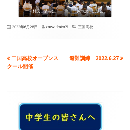
今村氏 講演会
竹原教諭 説明会
公
作
カ
2022年6月28日
cmsadmin05
三国高校
開
成
テ
日
者
ゴ
前
次
三国高校オープンス
避難訓練 2022.6.27
投
リ
の
の
クール開催
ー
稿
記
記
事:
事:
ナ
ビ
メ
ゲ
イ
ー
ン