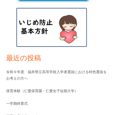
シ
サ
ョ
イ
ン
ド
バ
ー
最近の投稿
令和９年度 福井県立高等学校入学者選抜における特色選抜を
お考えの方へ
保育体験（仁愛保育園・仁愛女子短期大学）
一学期終業式