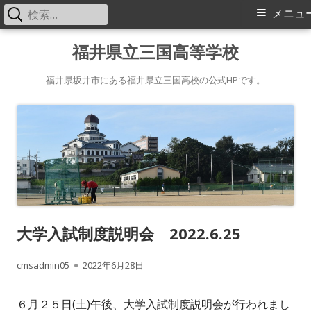
検
メ
メニュ
索:
イ
コ
福井県立三国高等学校
ン
ン
テ
福井県坂井市にある福井県立三国高校の公式HPです。
メ
ン
ツ
ニ
へ
ス
ュ
キ
ー
ッ
プ
大学入試制度説明会 2022.6.25
作
公
cmsadmin05
2022年6月28日
成
開
６月２５日(土)午後、大学入試制度説明会が行われまし