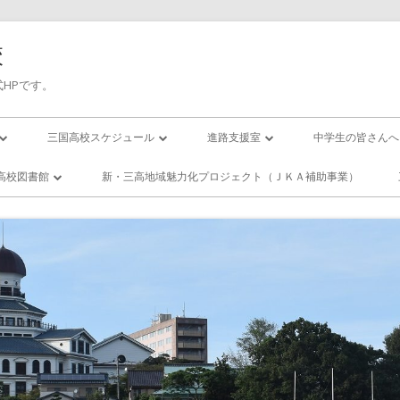
校
HPです。
三国高校スケジュール
進路支援室
中学生の皆さんへ
三高／年間行事予定
進路応援
入試について
高校図書館
新・三高地域魅力化プロジェクト（ＪＫＡ補助事業）
の１日(校時表)
三高／月間行事予定
卒業生進路状況
国高校／図書
ー・スクール
の１年間
活動紹介
エンザになったら