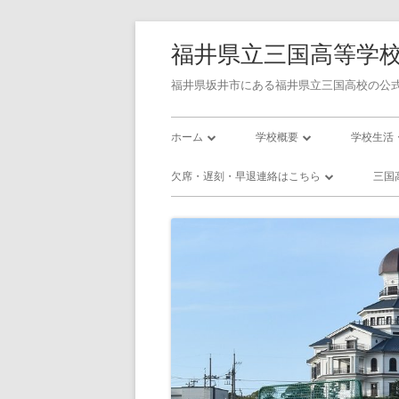
コ
福井県立三国高等学
ン
テ
福井県坂井市にある福井県立三国高校の公式
ン
メ
ツ
ホーム
学校概要
学校生活
へ
イ
学校長あいさつ
令和7年度学校評価書
校則
欠席・遅刻・早退連絡はこちら
三国
ス
ン
キ
三国高校の沿革
令和7年度学校関係者評価書
三国高校
欠席・遅刻・早退連絡フォーム
三
ッ
メ
校訓・教育目標
令和8年度 スクール・ポリシ
三国高校
プ
プラン
ニ
三高／年間行事予定
三高／部
使用教科書
ュ
インフル
アクセス
ー
いじめ防止基本方針