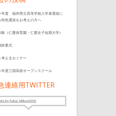
９年度 福井県立高等学校入学者選抜に
る特色選抜をお考えの方へ
体験（仁愛保育園・仁愛女子短期大学）
期終業式
を考えるセミナー
８年度三国高校オープンスクール
急連絡用TWITTER
ts by Fukui_MikuniSHS