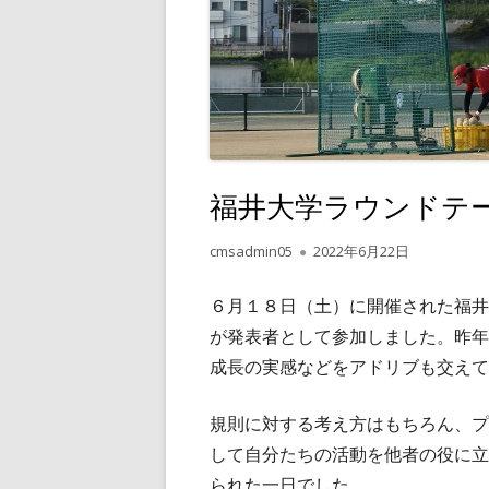
福井大学ラウンドテーブ
作
公
cmsadmin05
2022年6月22日
成
開
者
日
６月１８日（土）に開催された福井
が発表者として参加しました。昨年
成長の実感などをアドリブも交えて
規則に対する考え方はもちろん、プ
して自分たちの活動を他者の役に立
られた一日でした。