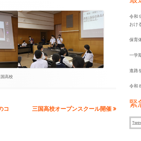
バ
ー
令和
おけ
保育
一学
進路
カ
三国高校
テ
令和
ゴ
リ
緊
ー
次
のコ
三国高校オープンスクール開催
の
Twee
記
事: