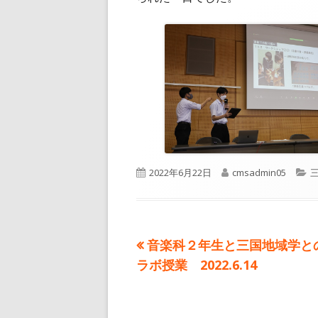
公
作
2022年6月22日
cmsadmin05
開
成
日
者
前
音楽科２年生と三国地域学と
投
の
ラボ授業 2022.6.14
稿
記
事:
ナ