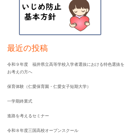
ン
イ
ド
バ
ー
最近の投稿
令和９年度 福井県立高等学校入学者選抜における特色選抜を
お考えの方へ
保育体験（仁愛保育園・仁愛女子短期大学）
一学期終業式
進路を考えるセミナー
令和８年度三国高校オープンスクール