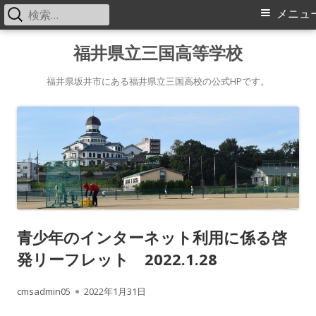
検
メ
メニュ
索:
イ
コ
福井県立三国高等学校
ン
ン
テ
福井県坂井市にある福井県立三国高校の公式HPです。
メ
ン
ツ
ニ
へ
ス
ュ
キ
ー
ッ
プ
青少年のインターネット利用に係る啓
発リーフレット 2022.1.28
作
公
cmsadmin05
2022年1月31日
成
開