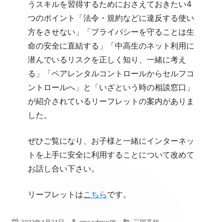
うスキルを習得するためにおさえておきたい4
つのポイント「法令・規約などに違反する使い
方をさせない」「プライバシーを守ることは生
命の安全に直結する」「中高生のネット利用に
潜んでいるリスクを正しく知り、一緒に考え
る」「ペアレンタルコントロールからセルフコ
ントロールへ」と「いざという時の相談窓口」
が紹介されているリーフレットの案内がありま
した。
ぜひご覧になり、お子様と一緒にインターネッ
トを上手に安全に利用することについて改めて
お話し合い下さい。
リーフレットは
こちら
です。
公
作
カ
2022年1月31日
cmsadmin05
三国高校