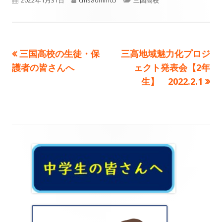
開
成
テ
日
者
ゴ
前
次
三国高校の生徒・保
三高地域魅力化プロジ
投
リ
の
の
護者の皆さんへ
ェクト発表会【2年
ー
稿
記
記
生】 2022.2.1
事:
事:
ナ
ビ
ゲ
メ
ー
イ
シ
ン
ョ
サ