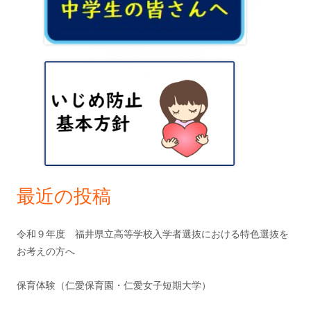
ー
イ
シ
ン
ョ
サ
ン
イ
ド
バ
ー
最近の投稿
令和９年度 福井県立高等学校入学者選抜における特色選抜を
お考えの方へ
保育体験（仁愛保育園・仁愛女子短期大学）