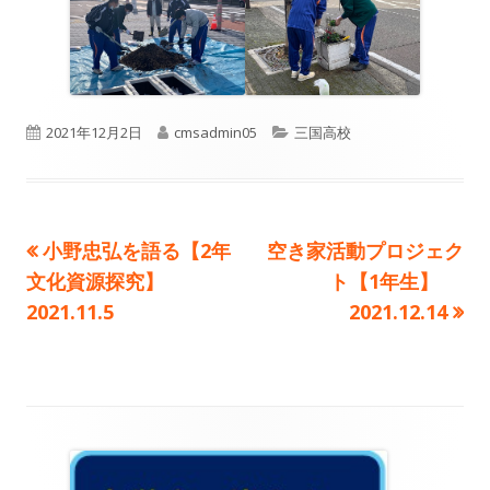
公
作
カ
2021年12月2日
cmsadmin05
三国高校
開
成
テ
日
者
ゴ
前
次
小野忠弘を語る【2年
空き家活動プロジェク
投
リ
の
の
文化資源探究】
ト【1年生】
ー
稿
記
記
2021.11.5
2021.12.14
事:
事:
ナ
ビ
ゲ
メ