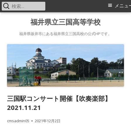
検
メ
メニュ
索:
イ
コ
福井県立三国高等学校
ン
ン
テ
福井県坂井市にある福井県立三国高校の公式HPです。
メ
ン
ツ
ニ
へ
ス
ュ
キ
ー
ッ
プ
三国駅コンサート開催【吹奏楽部】
2021.11.21
作
公
cmsadmin05
2021年12月2日
成
開