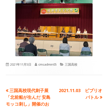
公
作
カ
2021年11月5日
cmsadmin05
三国高校
開
成
テ
日
者
ゴ
前
次
三国高校現代刺子展
2021.11.03 ビブリオ
投
リ
の
の
「北前船が生んだ 安島
バトル
ー
稿
記
記
モッコ刺し」開催のお