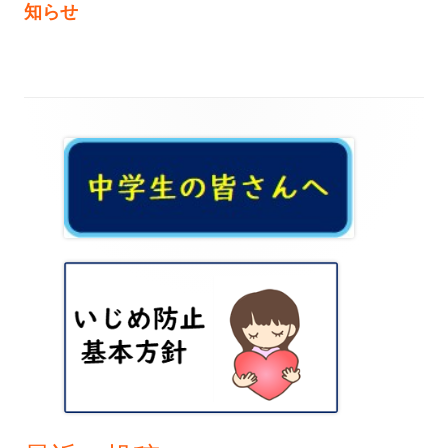
事:
事:
知らせ
ナ
ビ
ゲ
メ
ー
イ
シ
ン
ョ
サ
ン
イ
ド
バ
ー