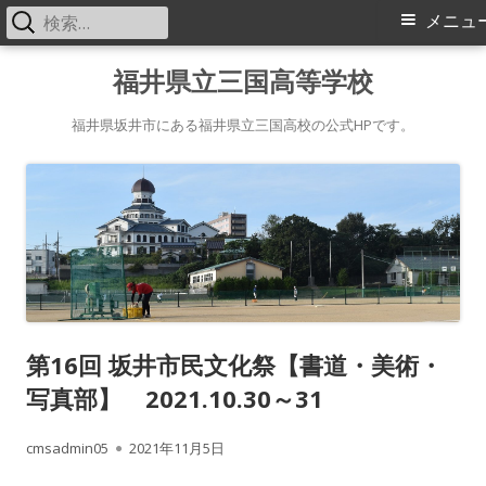
検
メ
メニュ
索:
イ
コ
福井県立三国高等学校
ン
ン
テ
福井県坂井市にある福井県立三国高校の公式HPです。
メ
ン
ツ
ニ
へ
ス
ュ
キ
ー
ッ
プ
第16回 坂井市民文化祭【書道・美術・
写真部】 2021.10.30～31
作
公
cmsadmin05
2021年11月5日
成
開