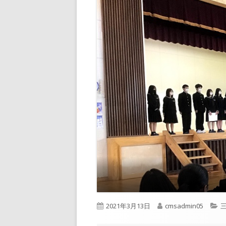
公
作
2021年3月13日
cmsadmin05
開
成