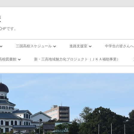
校
HPです。
三国高校スケジュール
進路支援室
中学生の皆さんへ
三高／年間行事予定
進路応援
入試について
高校図書館
新・三高地域魅力化プロジェクト（ＪＫＡ補助事業）
の１日(校時表)
三高／月間行事予定
卒業生進路状況
国高校／図書
ー・スクール
の１年間
活動紹介
エンザになったら