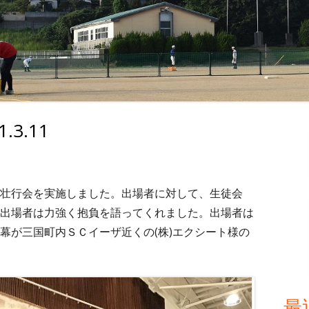
3.11
メ
イ
ン
壮行会を実施しました。出場者に対して、生徒会
出場者は力強く抱負を語ってくれました。出場者は
サ
幕が三国町内ＳＣイーザ近くの(株)エクシート様の
イ
ド
最