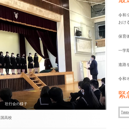
バ
ー
令和
おけ
保育
一学
進路
令和
緊
壮行会の様子
Twee
カ
三国高校
テ