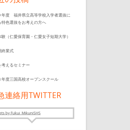
９年度 福井県立高等学校入学者選抜に
る特色選抜をお考えの方へ
体験（仁愛保育園・仁愛女子短期大学）
期終業式
を考えるセミナー
８年度三国高校オープンスクール
急連絡用TWITTER
ts by Fukui_MikuniSHS