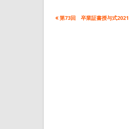
日
者
前
第73回 卒業証書授与式2021.
投
の
稿
記
事:
ナ
ビ
ゲ
ー
シ
ョ
ン