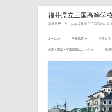
コ
福井県立三国高等学
ン
テ
福井県坂井市にある福井県立三国高校の公式
ン
メ
ツ
ホーム
学校概要
学校生活
へ
イ
学校長あいさつ
令和7年度学校評価書
校則
欠席・遅刻・早退連絡はこちら
三国
ス
ン
キ
三国高校の沿革
令和7年度学校関係者評価書
三国高校
欠席・遅刻・早退連絡フォーム
三
ッ
メ
校訓・教育目標
令和8年度 スクール・ポリシ
三国高校
プ
プラン
ニ
三高／年間行事予定
三高／部
使用教科書
ュ
インフル
アクセス
ー
いじめ防止基本方針