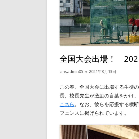
全国大会出場！ 2021.
作
公
cmsadmin05
2021年3月13日
成
開
者
日
この春、全国大会に出場する生徒の
長、校長先生が激励の言葉をかけ、
こちら
。なお、彼らを応援する横断
フェンスに掲げられています。