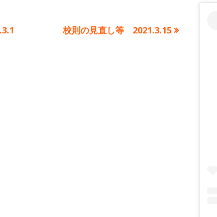
ゴ
リ
ー
次
3.1
校則の見直し等 2021.3.15
の
記
事: