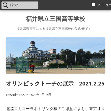
検
メ
メニュ
索:
イ
コ
福井県立三国高等学校
ン
ン
テ
福井県坂井市にある福井県立三国高校の公式HPです。
メ
ン
ツ
ニ
へ
ス
ュ
キ
ー
ッ
プ
オリンピックトーチの展示 2021.2.25
作
公
cmsadmin05
2021年2月26日
成
開
北陸コカコーラボトリング様のご厚意により、東京オリ