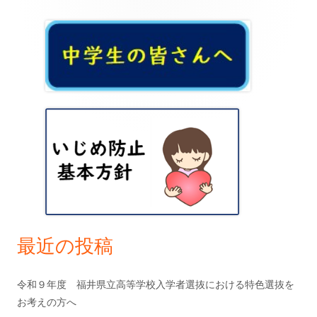
ゲ
メ
ー
イ
シ
ン
ョ
サ
ン
イ
ド
バ
ー
最近の投稿
令和９年度 福井県立高等学校入学者選抜における特色選抜を
お考えの方へ