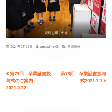
説明を聞く生徒
公
作
カ
2021年2月26日
cmsadmin05
三国高校
開
成
テ
日
者
ゴ
前
次
第73回 卒業証書授
第73回 卒業証書授与
投
リ
の
の
与式のご案内
式2021.3.1
ー
稿
記
記
2021.2.22
事:
事:
ナ
ビ