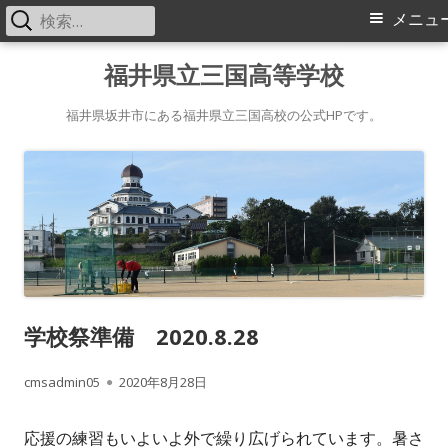
検
メ
メニュ
索:
イ
コ
福井県立三国高等学校
ン
ン
テ
福井県坂井市にある福井県立三国高校の公式HPです。
メ
ン
ツ
ニ
へ
ス
ュ
キ
ー
ッ
プ
学校祭準備 2020.8.28
作
公
cmsadmin05
2020年8月28日
成
開
応援の練習もいよいよ外で繰り広げられています。暑さ