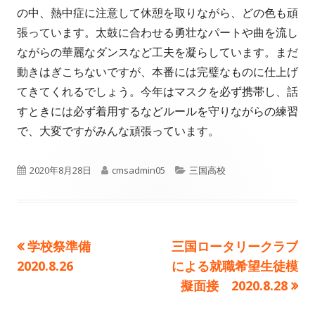
者
日
の中、熱中症に注意して休憩を取りながら、どの色も頑
張っています。太鼓に合わせる勇壮なパートや曲を流し
ながらの華麗なダンスなど工夫を凝らしています。まだ
動きはぎこちないですが、本番には完璧なものに仕上げ
てきてくれるでしょう。今年はマスクを必ず携帯し、話
すときには必ず着用するなどルールを守りながらの練習
で、大変ですがみんな頑張っています。
公
作
カ
2020年8月28日
cmsadmin05
三国高校
開
成
テ
日
者
ゴ
前
次
学校祭準備
三国ロータリークラブ
投
リ
の
の
2020.8.26
による就職希望生徒模
ー
稿
記
記
擬面接 2020.8.28
事:
事:
ナ