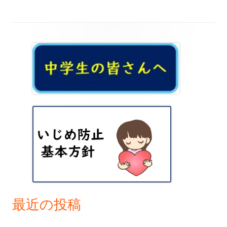
ビ
ゲ
メ
ー
イ
シ
ン
ョ
サ
ン
イ
ド
バ
ー
最近の投稿