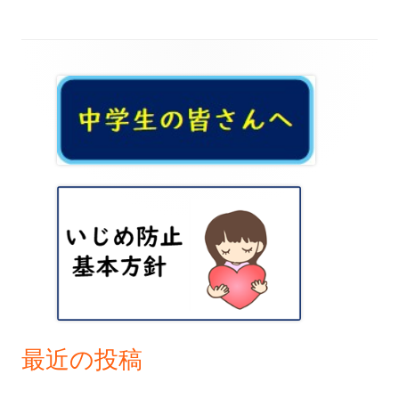
事:
事:
ナ
ビ
メ
ゲ
イ
ー
ン
シ
サ
ョ
イ
ン
ド
バ
ー
最近の投稿