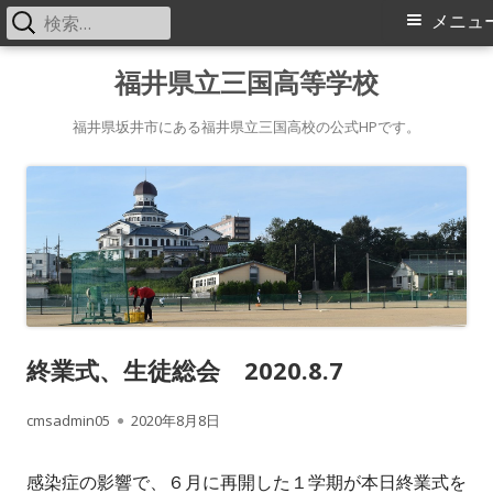
検
メ
メニュ
索:
イ
コ
福井県立三国高等学校
ン
ン
テ
福井県坂井市にある福井県立三国高校の公式HPです。
メ
ン
ツ
ニ
へ
ス
ュ
キ
ー
ッ
プ
終業式、生徒総会 2020.8.7
作
公
cmsadmin05
2020年8月8日
成
開
感染症の影響で、６月に再開した１学期が本日終業式を