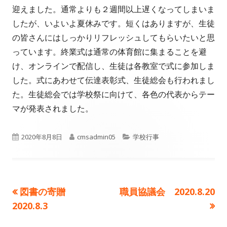
者
日
迎えました。通常よりも２週間以上遅くなってしまいま
したが、いよいよ夏休みです。短くはありますが、生徒
の皆さんにはしっかりリフレッシュしてもらいたいと思
っています。終業式は通常の体育館に集まることを避
け、オンラインで配信し、生徒は各教室で式に参加しま
した。式にあわせて伝達表彰式、生徒総会も行われまし
た。生徒総会では学校祭に向けて、各色の代表からテー
マが発表されました。
公
作
カ
2020年8月8日
cmsadmin05
学校行事
開
成
テ
日
者
ゴ
前
次
図書の寄贈
職員協議会 2020.8.20
投
リ
の
の
2020.8.3
ー
稿
記
記