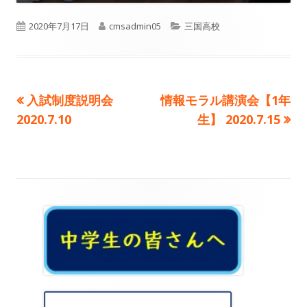
公
作
カ
2020年7月17日
cmsadmin05
三国高校
開
成
テ
日
者
ゴ
前
次
入試制度説明会
情報モラル講演会【1年
投
リ
の
の
2020.7.10
生】 2020.7.15
ー
稿
記
記
事:
事:
ナ
ビ
メ
ゲ
イ
ー
ン
シ
サ