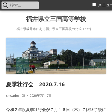
検
メ
メニュ
索:
イ
コ
福井県立三国高等学校
ン
ン
テ
福井県坂井市にある福井県立三国高校の公式HPです。
メ
ン
ツ
ニ
へ
ス
ュ
キ
ー
ッ
プ
夏季壮行会 2020.7.16
作
公
cmsadmin05
2020年7月17日
成
開
令和２年度夏季壮行会が７月１６日（木）７限終了後に