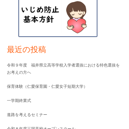
ョ
イ
ン
ド
バ
ー
最近の投稿
令和９年度 福井県立高等学校入学者選抜における特色選抜を
お考えの方へ
保育体験（仁愛保育園・仁愛女子短期大学）
一学期終業式
進路を考えるセミナー
令和８年度三国高校オープンスクール