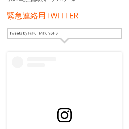
緊急連絡用TWITTER
Tweets by Fukui_MikuniSHS