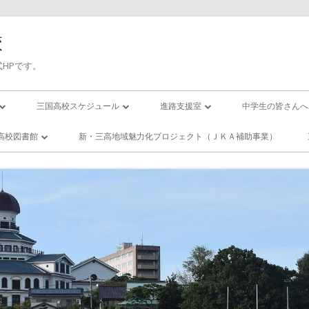
校
HPです。
三国高校スケジュール
進路支援室
中学生の皆さんへ
三高／年間行事予定
進路応援
入試について
高校図書館
新・三高地域魅力化プロジェクト（ＪＫＡ補助事業）
の１日(校時表)
三高／月間行事予定
卒業生進路状況
国高校／図書
ー・スクール
の１年間
活動紹介
エンザになったら