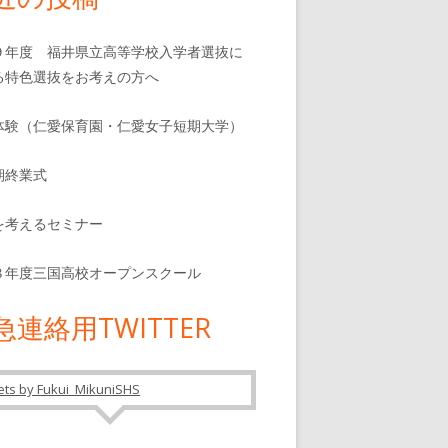
９年度 福井県立高等学校入学者選抜に
る特色選抜をお考えの方へ
体験（仁愛保育園・仁愛女子短期大学）
期終業式
を考えるセミナー
８年度三国高校オープンスクール
急連絡用TWITTER
ts by Fukui_MikuniSHS