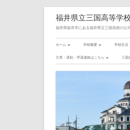
コ
福井県立三国高等学
ン
テ
福井県坂井市にある福井県立三国高校の公式
ン
メ
ツ
ホーム
学校概要
学校生活
へ
イ
学校長あいさつ
令和7年度学校評価書
校則
欠席・遅刻・早退連絡はこちら
三国
ス
ン
キ
三国高校の沿革
令和7年度学校関係者評価書
三国高校
欠席・遅刻・早退連絡フォーム
三
ッ
メ
校訓・教育目標
令和8年度 スクール・ポリシ
三国高校
プ
プラン
ニ
三高／年間行事予定
三高／部
使用教科書
ュ
インフル
アクセス
ー
いじめ防止基本方針