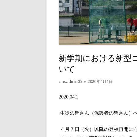
新学期における新型
いて
作
公
cmsadmin05
2020年4月1日
成
開
者
日
2020.04.1
生徒の皆さん（保護者の皆さん）
４月７日（火）以降の登校再開に