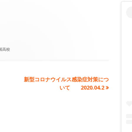
国高校
次
新型コロナウイルス感染症対策につ
の
いて 2020.04.2
記
事: