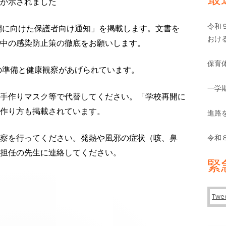
バ
が示されました
ー
令和
開に向けた保護者向け通知」を掲載します。文書を
おけ
中の感染防止策の徹底をお願いします。
保育
の準備と健康観察があげられています。
一学
手作りマスク等で代替してください。「学校再開に
作り方も掲載されています。
進路
令和
察を行ってください。発熱や風邪の症状（咳、鼻
担任の先生に連絡してください。
緊
Twee