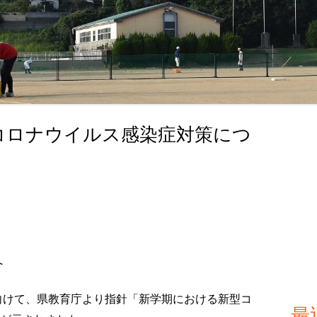
コロナウイルス感染症対策につ
メ
イ
ン
サ
イ
へ
ド
向けて、県教育庁より指針「新学期における新型コ
最