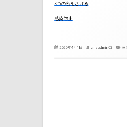
3
つの密をさける
感染防止
公
作
カ
2020年4月1日
cmsadmin05
三
開
成
テ
日
者
ゴ
リ
ー
投
稿
ナ
ビ
ゲ