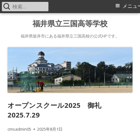
検
メ
メニュ
索:
イ
コ
福井県立三国高等学校
ン
ン
テ
福井県坂井市にある福井県立三国高校の公式HPです。
メ
ン
ツ
ニ
へ
ス
ュ
キ
ー
ッ
プ
オープンスクール2025 御礼
2025.7.29
作
公
cmsadmin05
2025年8月1日
成
開