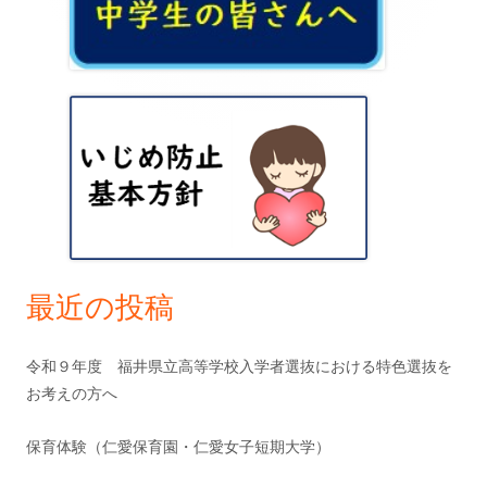
ー
イ
シ
ン
ョ
サ
ン
イ
ド
バ
ー
最近の投稿
令和９年度 福井県立高等学校入学者選抜における特色選抜を
お考えの方へ
保育体験（仁愛保育園・仁愛女子短期大学）