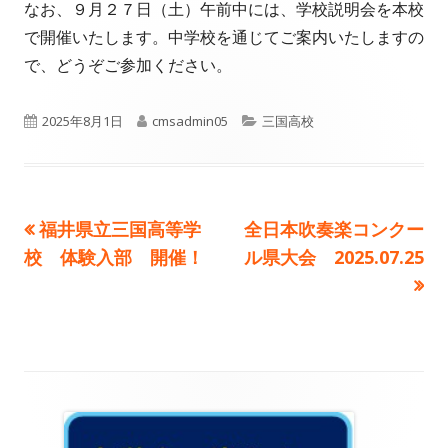
なお、９月２７日（土）午前中には、学校説明会を本校
で開催いたします。中学校を通じてご案内いたしますの
で、どうぞご参加ください。
公
作
カ
2025年8月1日
cmsadmin05
三国高校
開
成
テ
日
者
ゴ
前
次
福井県立三国高等学
全日本吹奏楽コンクー
投
リ
の
の
校 体験入部 開催！
ル県大会 2025.07.25
ー
稿
記
記
事:
事:
ナ
ビ
ゲ
メ