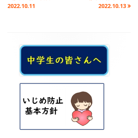
の
の
2022.10.11
2022.10.13
ー
稿
記
記
事:
事:
ナ
ビ
メ
ゲ
イ
ー
ン
シ
サ
ョ
イ
ン
ド
バ