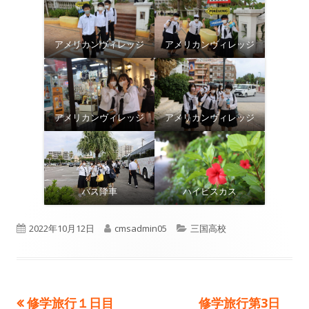
アメリカンヴィレッジ
アメリカンヴィレッジ
アメリカンヴィレッジ
アメリカンヴィレッジ
バス降車
ハイビスカス
公
作
カ
2022年10月12日
cmsadmin05
三国高校
開
成
テ
日
者
ゴ
前
次
修学旅行１日目
修学旅行第3日
投
リ