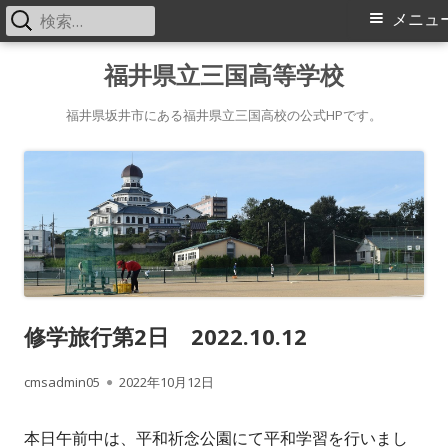
検
メ
メニュ
索:
イ
コ
福井県立三国高等学校
ン
ン
テ
福井県坂井市にある福井県立三国高校の公式HPです。
メ
ン
ツ
ニ
へ
ス
ュ
キ
ー
ッ
プ
修学旅行第2日 2022.10.12
作
公
cmsadmin05
2022年10月12日
成
開
本日午前中は、平和祈念公園にて平和学習を行いまし