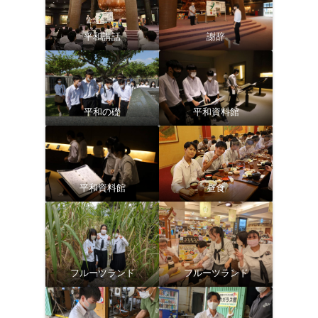
平和講話
謝辞
平和の礎
平和資料館
平和資料館
昼食
フルーツランド
フルーツランド